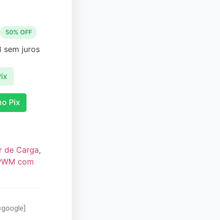
50% OFF
3
sem juros
ix
o Pix
r de Carga
,
 PWM com
=google]