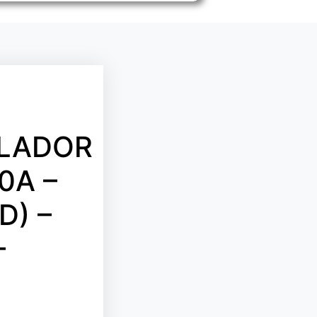
LADOR
0A –
D) –
–