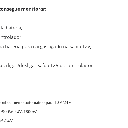
 consegue monitorar:
da bateria,
ntrolador,
a bateria para cargas ligado na saída 12v,
ra ligar/desligar saída 12V do controlador,
econhecimento automático para 12V/24V
2V/900W 24V/1800W
5mA/24V