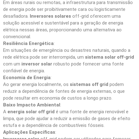
Em áreas rurais ou remotas, a infraestrutura para transmissão
de energia pode ser proibitivamente cara ou logisticamente
desafiadora.
Inversores solares
off-grid oferecem uma
solução acessível e sustentável para a geração de energia
elétrica nessas áreas, proporcionando uma alternativa ao
convencional.
Resiliência Energética
:
Em situações de emergência ou desastres naturais, quando a
rede elétrica pode ser interrompida, um
sistema solar off-grid
com um
inversor solar
robusto pode fornecer uma fonte
confiável de energia.
Economia de Energia
:
Ao gerar energia localmente, os
sistemas off grid
podem
reduzir a dependência de fontes de energia externas, o que
pode resultar em economia de custos a longo prazo.
Baixo Impacto Ambiental
:
A
energia solar off grid
é uma fonte de energia renovável e
limpa, que pode ajudar a reduzir a emissão de gases de efeito
estufa e a dependência de combustíveis fósseis.
Aplicações Específicas
:
Inversores solar
off-grid podem ser utilizados para fornecer