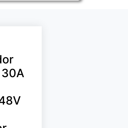
dor
 30A
/48V
or