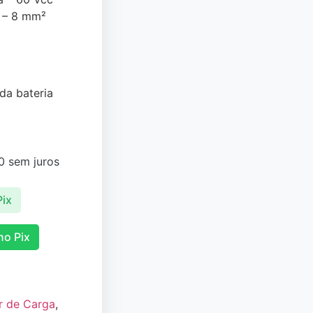
 – 8 mm²
da bateria
0
sem juros
Pix
no Pix
r de Carga
,