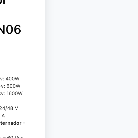
N06
2v: 400W
4v: 800W
8v: 1600W
/24/48 V
 A
ternador –
a – 60 Vcc